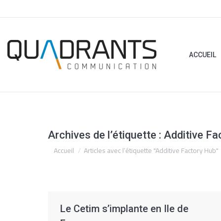
ACCUEIL
ACCUEIL
Archives de l’étiquette :
Additive Fa
Vous êtes ici :
Accueil
Articles avec l’étiquette "Additive Factory Hub"
Le Cetim s’implante en Ile de