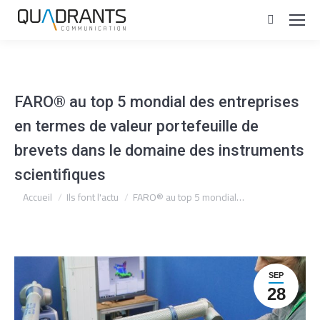
Recherc
:
FARO® au top 5 mondial des entreprises
en termes de valeur portefeuille de
brevets dans le domaine des instruments
scientifiques
Vous êtes ici :
Accueil
Ils font l'actu
FARO® au top 5 mondial…
SEP
28