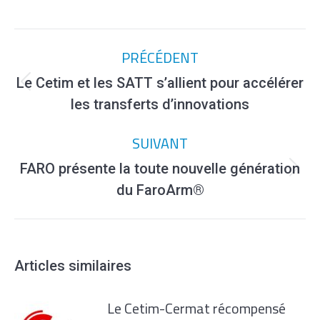
Navigation
PRÉCÉDENT
article
Le Cetim et les SATT s’allient pour accélérer
Article
les transferts d’innovations
précédent
:
SUIVANT
FARO présente la toute nouvelle génération
Article
du FaroArm®
suivant
:
Articles similaires
Le Cetim-Cermat récompensé