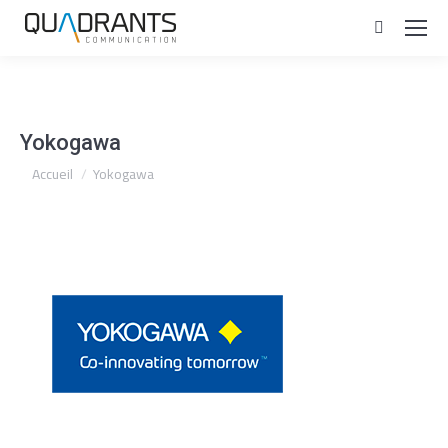
Recherc
:
Yokogawa
Vous êtes ici :
Accueil
Yokogawa