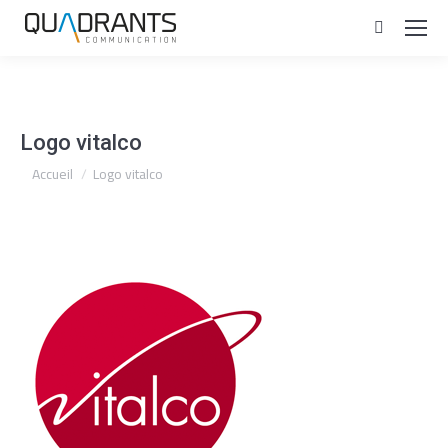
Recherc
:
Logo vitalco
Vous êtes ici :
Accueil
Logo vitalco